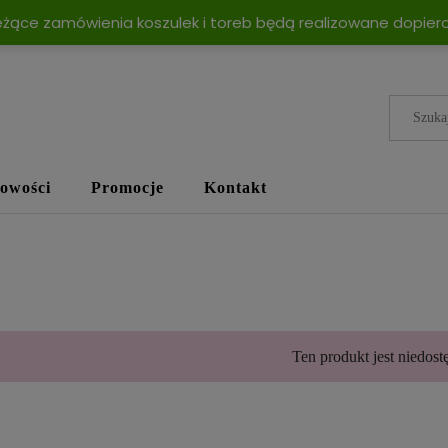
eżące zamówienia koszulek i toreb będą realizowane dopiero
owości
Promocje
Kontakt
Ten produkt jest niedost