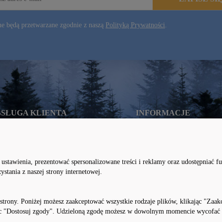
e będą przetwarzane zgodnie z naszą
Polityką Prywatności
.
SŁUGA KLIENTA
INFORMACJE
ody płatności
Regulamin
s i koszty dostawy
Polityka prywatności
stawienia, prezentować spersonalizowane treści i reklamy oraz udostępniać f
stania z naszej strony internetowej.
oty i reklamacje
Polityka cookies
strony. Poniżej możesz zaakceptować wszystkie rodzaje plików, klikając "Zaa
ąc "Dostosuj zgody". Udzieloną zgodę możesz w dowolnym momencie wycofać lu