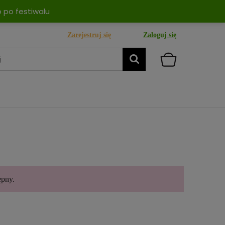
 po festiwalu
Zarejestruj się
Zaloguj się
ępny.