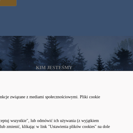
KIM JESTEŚMY
O nas
Kontakt
unkcje związane z mediami społecznościowymi. Pliki cookie
Niewidzialny Park
kceptuj wszystkie", lub odmówić ich używania (z wyjątkiem
b zmienić, klikając w link "Ustawienia plików cookies" na dole