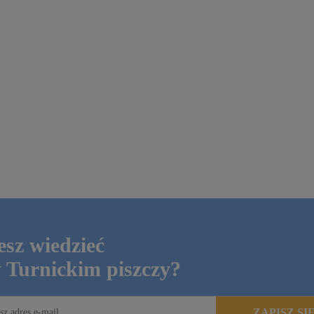
Skarby Pogórza
Kolekcja Skarby Pogórza
10,00 zł
DO
DO
KOSZYKA
KOSZYKA
rna:
Cena regularna:
15,00 zł
ena:
Najniższa cena:
15,00 zł
sz wiedzieć
 Turnickim piszczy?
ZAPISZ SI