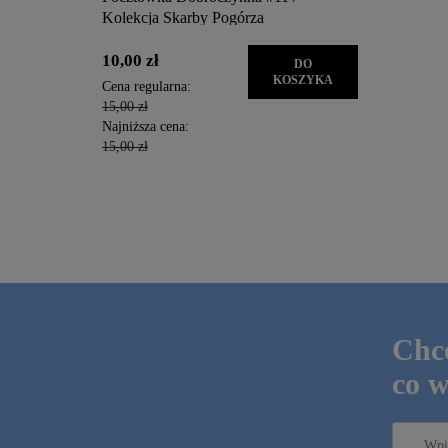
Kolekcja Skarby Pogórza
Kolekcja 
10,00 zł
10,00 zł
DO
KOSZYKA
Cena regularna:
Cena regula
15,00 zł
15,00 zł
Najniższa cena:
Najniższa c
15,00 zł
15,00 zł
Chce
co w