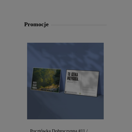
Promocje
Pocztówka Dobroczynna #11 /
Pocztówka