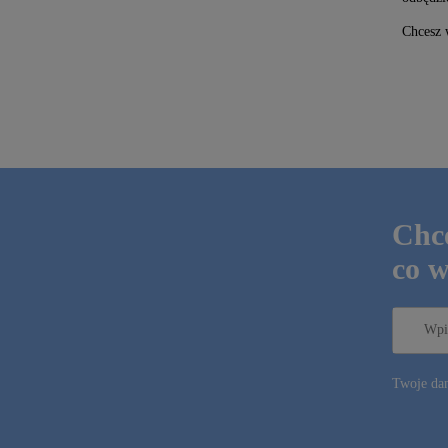
Chcesz 
Chce
co w
Twoje dan