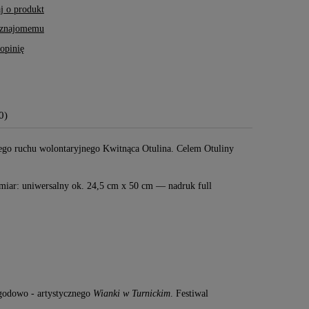
j o produkt
 znajomemu
opinię
Pocztówka Dobroczynna #11 /
Pocztówka Dobroc
0)
Kolekcja Skarby Pogórza
Kolekcja Skarby P
nego ruchu wolontaryjnego Kwitnąca Otulina. Celem Otuliny
10,00 zł
10,00 zł
DO
KOSZYKA
Cena regularna:
Cena regularna:
zmiar: uniwersalny ok. 24,5 cm x 50 cm — nadruk full
15,00 zł
15,00 zł
Najniższa cena:
Najniższa cena:
15,00 zł
15,00 zł
ygodowo - artystycznego
Wianki w Turnickim
. Festiwal