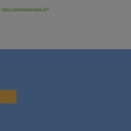
 -
https://niewidzialnypark.pl/
!
Ę