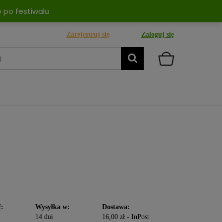
 po festiwalu
Zarejestruj się
Zaloguj się
ć:
Wysyłka w:
Dostawa:
14 dni
16,00 zł
- InPost