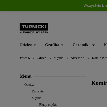
Wszystkie bi
Odzież
Grafika
Ceramika
N
Jesteś w:
»
Odzież
»
Męskie
»
Akcesoria
»
Komin #0
Menu
Komin
Odzież
Damskie
Męskie
Bluzy męskie