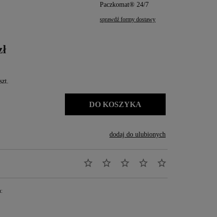
Paczkomat® 24/7
sprawdź formy dostawy
zł
szt.
DO KOSZYKA
dodaj do ulubionych
: