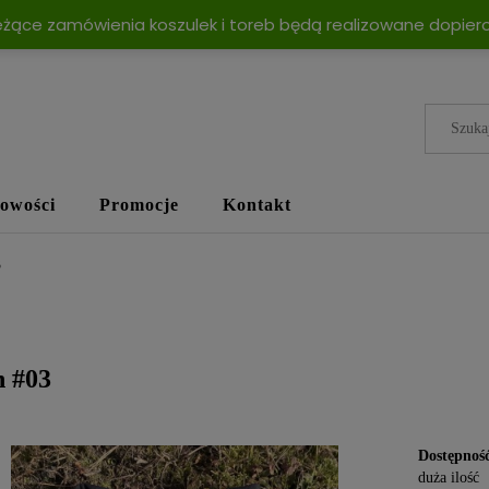
eżące zamówienia koszulek i toreb będą realizowane dopiero
owości
Promocje
Kontakt
3
 #03
Dostępnoś
duża ilość