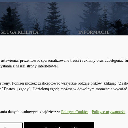
SŁUGA KLIENTA
INFORMACJE
ody płatności
Regulamin
s i koszty dostawy
Polityka prywatności
stawienia, prezentować spersonalizowane treści i reklamy oraz udostępniać f
stania z naszej strony internetowej.
oty i reklamacje
Polityka cookies
strony. Poniżej możesz zaakceptować wszystkie rodzaje plików, klikając "Zaa
ąc "Dostosuj zgody". Udzieloną zgodę możesz w dowolnym momencie wycofać lu
@2024 | TURNICKI - Niewidzialny Park
rzania danych osobowych znajdziesz w
Polityce Cookies
i
Polityce prywatności
.
Projekt i realizacja:
BERRY | Kolektyw Kreatywny