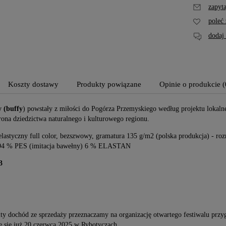
zapyta
poleć
dodaj 
 Dobroczynna #13 /
Pocztówka Dobroczynna #06 /
Koszty dostawy
Produkty powiązane
Opinie o produkcie (
Skarby Pogórza
Kolekcja Skarby Pogórza
 (buffy
) powstały z miłości do Pogórza Przemyskiego według projektu lokal
10,00 zł
DO
DO
hrona dziedzictwa naturalnego i kulturowego regionu.
KOSZYKA
KOSZYKA
rna:
Cena regularna:
lastyczny full color, bezszwowy, gramatura 135 g/m2 (polska produkcja) - ro
15,00 zł
 94 % PES (imitacja bawełny) 6 % ELASTAN
ena:
Najniższa cena:
15,00 zł
3
ty dochód ze sprzedaży przeznaczamy na organizację otwartego festiwalu prz
e się już 20 czerwca 2025 w Rybotyczach.