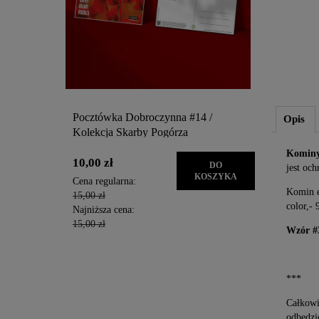
Pocztówka Dobroczynna #14 /
Pocztówka
Opis
Kolekcja Skarby Pogórza
Kolekcja 
Kominy
10,00 zł
10,00 zł
DO
jest oc
KOSZYKA
Cena regularna:
Cena regula
Komin e
15,00 zł
15,00 zł
color,-
Najniższa cena:
Najniższa c
15,00 zł
15,00 zł
Wzór #
***
Całkowi
odbędzi