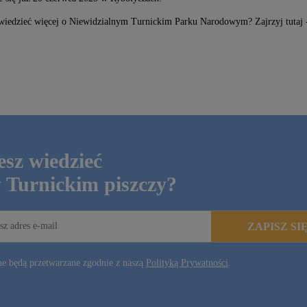
wiedzieć więcej o Niewidzialnym Turnickim Parku Narodowym? Zajrzyj tutaj
sz wiedzieć
 Turnickim piszczy?
ZAPISZ SI
e będą przetwarzane zgodnie z naszą
Polityką Prywatności
.