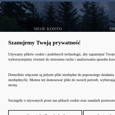
MOJE KONTO
OB
Szanujemy Twoją prywatność
Twoje zamówienia
Met
Ustawienia konta
Cza
Używamy plików cookie i podobnych technologii, aby zapamiętać Twoje u
wykorzystujemy również do mierzenia ruchu i analizowania sposobu korzy
Ulubione
Zwr
Domyślnie włączone są jedynie pliki niezbędne do poprawnego działania 
niezbędnych). Możesz też dostosować pliki do swoich potrzeb, wybieraj
strony.
Szczegóły o używanych przez nas plikach cookie oraz zasadach przetwa